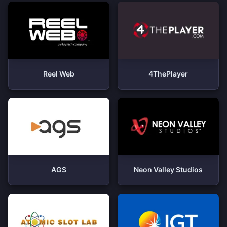
Reel Web
4ThePlayer
AGS
Neon Valley Studios