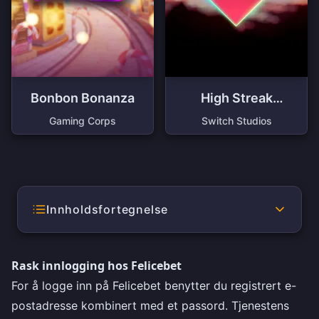
Bonbon Bonanza
High Streak
Blackjack
Gaming Corps
Switch Studios
Innholdsfortegnelse
Rask innlogging hos Felicebet
For å logge inn på
Felicebet
benytter du registrert e-
postadresse kombinert med et passord. Tjenestens