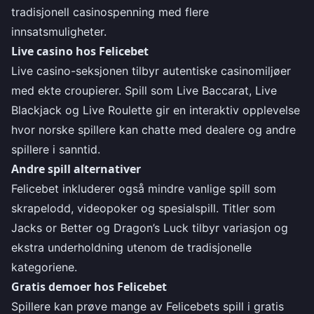
tradisjonell casinospenning med flere
innsatsmuligheter.
Live casino hos Felicebet
Live casino-seksjonen tilbyr autentiske casinomiljøer
med ekte croupierer. Spill som Live Baccarat, Live
Blackjack og Live Roulette gir en interaktiv opplevelse
hvor norske spillere kan chatte med dealere og andre
spillere i sanntid.
Andre spill alternativer
Felicebet inkluderer også mindre vanlige spill som
skrapelodd, videopoker og spesialspill. Titler som
Jacks or Better og Dragon’s Luck tilbyr variasjon og
ekstra underholdning utenom de tradisjonelle
kategoriene.
Gratis demoer hos Felicebet
Spillere kan prøve mange av Felicebets spill i gratis