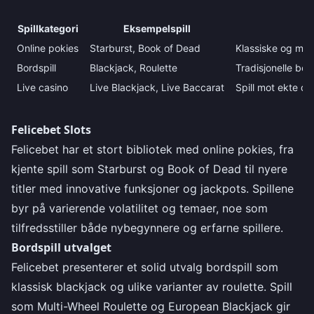
Spillkategori
Eksempelspill
Online pokies
Starburst, Book of Dead
Klassiske og mod
Bordspill
Blackjack, Roulette
Tradisjonelle bord
Live casino
Live Blackjack, Live Baccarat
Spill mot ekte de
Felicebet Slots
Felicebet har et stort bibliotek med online pokies, fra
kjente spill som Starburst og Book of Dead til nyere
titler med innovative funksjoner og jackpots. Spillene
byr på varierende volatilitet og temaer, noe som
tilfredsstiller både nybegynnere og erfarne spillere.
Bordspill utvalget
Felicebet presenterer et solid utvalg bordspill som
klassisk blackjack og ulike varianter av roulette. Spill
som Multi-Wheel Roulette og European Blackjack gir