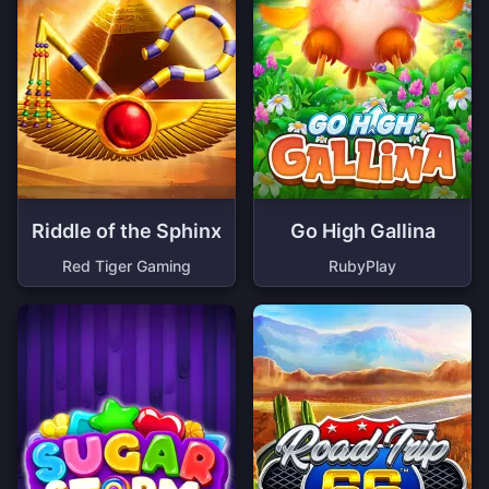
Riddle of the Sphinx
Go High Gallina
Red Tiger Gaming
RubyPlay