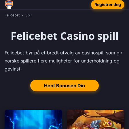
Registrer deg
Felicebet
›
Spill
Felicebet Casino spill
Felicebet byr på et bredt utvalg av casinospill som gir
norske spillere flere muligheter for underholdning og
gevinst.
Hent Bonusen Din