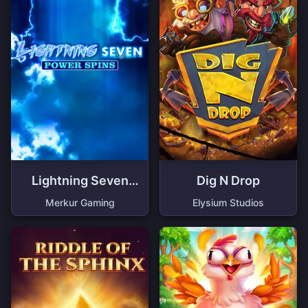
Lightning Seven
Dig N Drop
Power Spins
Merkur Gaming
Elysium Studios