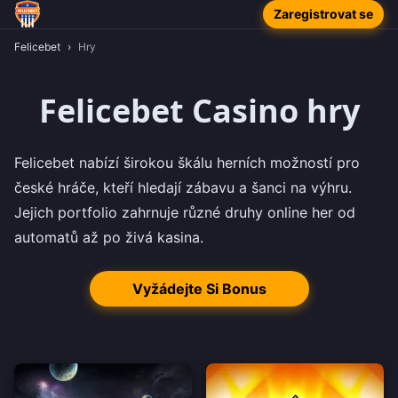
Zaregistrovat se
Felicebet
›
Hry
Felicebet Casino hry
Felicebet nabízí širokou škálu herních možností pro
české hráče, kteří hledají zábavu a šanci na výhru.
Jejich portfolio zahrnuje různé druhy online her od
automatů až po živá kasina.
Vyžádejte Si Bonus