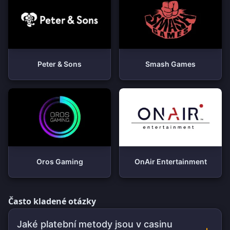
Peter & Sons
Smash Games
Oros Gaming
OnAir Entertainment
Často kladené otázky
Jaké platební metody jsou v casinu