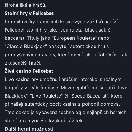
široké škále hráčů.
Stolní hry v Felicebet
Pro milovníky tradičních kasinových zážitků nabízí
Felicebet stolní hry jako jsou ruleta, blackjack či
baccarat. Tituly jako "European Roulette" nebo
"Classic Blackjack" poskytují autentickou hru s
promyšlenými pravidly, které ocení jak začátečníci, tak
zkušenější hráči.
Živé kasino Felicebet
Live kasino hry umožňují hráčům interakci s reálnými
krupiéry v reálném čase. Mezi nejoblíbenější patří "Live
Blackjack", "Live Roulette" či "Speed Baccarat", které
přinášejí autentický pocit kasina z pohodlí domova.
Tato sekce je vybavena technologie nejlepších herních
studií pro plynulý a kvalitní zážitek.
Další herní možnosti