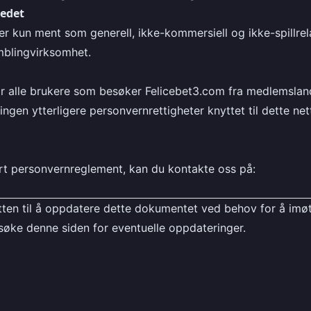
tedet
r kun ment som generell, ikke-kommersiell og ikke-spillrela
mblingvirksomhet.
or alle brukere som besøker Felicebet3.com fra medlemsland
ingen ytterligere personvernrettigheter knyttet til dette n
t personvernreglement, kan du kontakte oss på:
tten til å oppdatere dette dokumentet ved behov for å imø
 besøke denne siden for eventuelle oppdateringer.