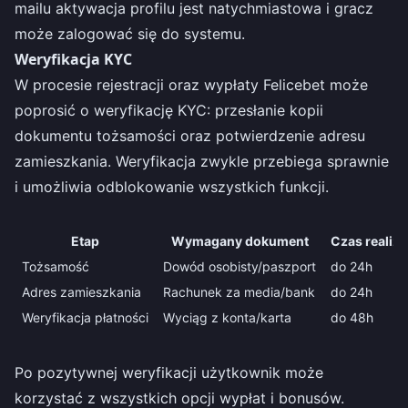
mailu aktywacja profilu jest natychmiastowa i gracz
może zalogować się do systemu.
Weryfikacja KYC
W procesie rejestracji oraz wypłaty Felicebet może
poprosić o weryfikację KYC: przesłanie kopii
dokumentu tożsamości oraz potwierdzenie adresu
zamieszkania. Weryfikacja zwykle przebiega sprawnie
i umożliwia odblokowanie wszystkich funkcji.
Etap
Wymagany dokument
Czas realiza
Tożsamość
Dowód osobisty/paszport
do 24h
Adres zamieszkania
Rachunek za media/bank
do 24h
Weryfikacja płatności
Wyciąg z konta/karta
do 48h
Po pozytywnej weryfikacji użytkownik może
korzystać z wszystkich opcji wypłat i bonusów.