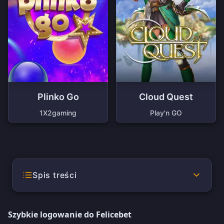
Plinko Go
Cloud Quest
1X2gaming
Play'n GO
Spis treści
Szybkie logowanie do Felicebet