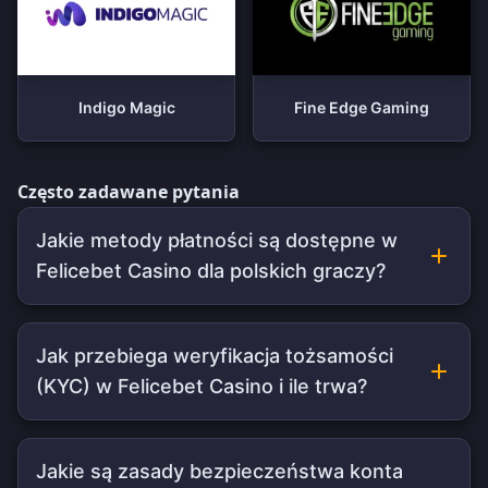
Indigo Magic
Fine Edge Gaming
Często zadawane pytania
Jakie metody płatności są dostępne w
Felicebet Casino dla polskich graczy?
Jak przebiega weryfikacja tożsamości
(KYC) w Felicebet Casino i ile trwa?
Jakie są zasady bezpieczeństwa konta