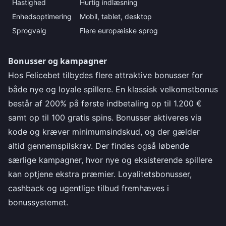
Hastighed
Hurtig indlæsning
Enhedsoptimering
Mobil, tablet, desktop
Sprogvalg
Flere europæiske sprog
Bonusser og kampagner
Hos Felicebet tilbydes flere attraktive bonusser for
både nye og loyale spillere. En klassisk velkomstbonus
består af 200% på første indbetaling op til 1.200 €
samt op til 100 gratis spins. Bonusser aktiveres via
kode og kræver minimumsindskud, og der gælder
altid gennemspilskrav. Der findes også løbende
særlige kampagner, hvor nye og eksisterende spillere
kan optjene ekstra præmier. Loyalitetsbonusser,
cashback og ugentlige tilbud fremhæves i
bonussystemet.