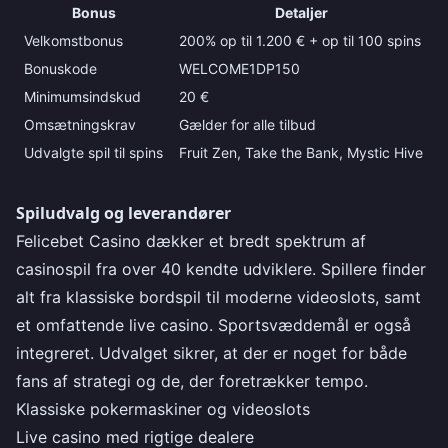
Bonus
Detaljer
Velkomstbonus
200% op til 1.200 € + op til 100 spins
Bonuskode
WELCOME1DP150
Minimumsindskud
20 €
Omsætningskrav
Gælder for alle tilbud
Udvalgte spil til spins
Fruit Zen, Take the Bank, Mystic Hive
Spiludvalg og leverandører
Felicebet Casino dækker et bredt spektrum af
casinospil fra over 40 kendte udviklere. Spillere finder
alt fra klassiske bordspil til moderne videoslots, samt
et omfattende live casino. Sportsvæddemål er også
integreret. Udvalget sikrer, at der er noget for både
fans af strategi og de, der foretrækker tempo.
Klassiske pokermaskiner og videoslots
Live casino med rigtige dealere