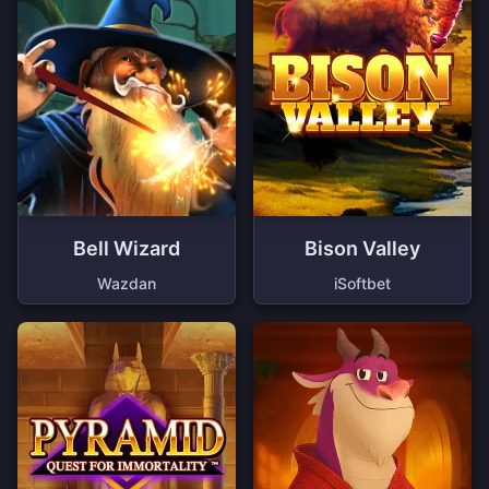
Bell Wizard
Bison Valley
Wazdan
iSoftbet