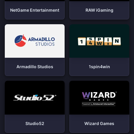
NetGame Entertainment
RAW iGaming
Armadillo Studios
1spin4win
Studio52
Wizard Games